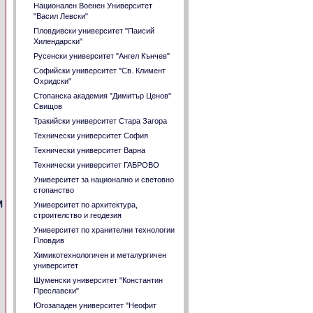
Национален Военен Университет
"Васил Левски"
Пловдивски университет "Паисий
Хилендарски"
Русенски университет "Ангел Кънчев"
Софийски университет "Св. Климент
Охридски"
Стопанска академия "Димитър Ценов"
Свищов
Тракийски университет Стара Загора
Технически университет София
Технически университет Варна
Технически университет ГАБРОВО
Университет за национално и световно
стопанство
м
Университет по архитектура,
строителство и геодезия
Университет по хранителни технологии
Пловдив
Химикотехнологичен и металургичен
университет
Шуменски университет "Константин
Преславски"
Югозападен университет "Неофит