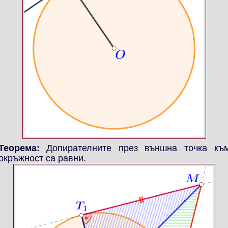
Теорема:
Допирателните през външна точка къ
окръжност са равни.