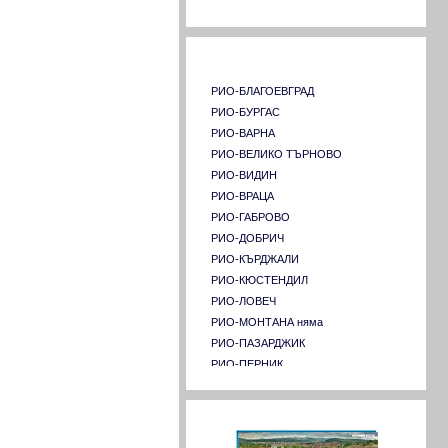
Университет по хранителни технологии
Пловдив
Страници на РИО в страната
Химикотехнологичен и металургичен
университет
Шуменски университет "Константин
РИО-БЛАГОЕВГРАД
Преславски"
РИО-БУРГАС
Югозападен университет "Неофит
РИО-ВАРНА
Рилски"- Благоевград
РИО-ВЕЛИКО ТЪРНОВО
Университет "Професор д-р Асен
РИО-ВИДИН
Златаров" - Бургас
РИО-ВРАЦА
Аграрен университет - Пловдив
РИО-ГАБРОВО
РИО-ДОБРИЧ
РИО-КЪРДЖАЛИ
РИО-КЮСТЕНДИЛ
РИО-ЛОВЕЧ
РИО-МОНТАНА няма
РИО-ПАЗАРДЖИК
РИО-ПЕРНИК
РИО-ПЛЕВЕН
РИО-ПЛОВДИВ
Форум
РИО-РАЗГРАД няма
РИО-РУСЕ