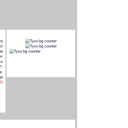
TYXO.BG
те
от
ри
ят
BG Web Counter
 е
P-
и.
да
О