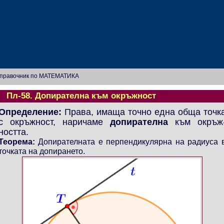
правочник по МАТЕМАТИКА
Пл-58. Допирателна към окръжност
Определение:
Права, имаща точно една обща точк
с окръжност, наричаме
допирателна
към окръж
ността.
Теорема:
Допирателната е перпендикулярна на радиуса 
точката на допирането.