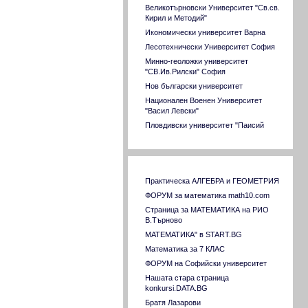
Великотърновски Университет "Св.св.
Кирил и Методий"
Икономически университет Варна
Лесотехнически Университет София
Минно-геоложки университет
"СВ.Ив.Рилски" София
Нов български университет
Национален Военен Университет
"Васил Левски"
Пловдивски университет "Паисий
Хилендарски"
Русенски университет "Ангел Кънчев"
Софийски университет "Св. Климент
Връзки към сходни страници
Охридски"
Практическа АЛГЕБРА и ГЕОМЕТРИЯ
Стопанска академия "Димитър Ценов"
ФОРУМ за математика math10.com
Свищов
Страница за МАТЕМАТИКА на РИО
Тракийски университет Стара Загора
В.Търново
Технически университет София
МАТЕМАТИКА" в START.BG
Технически университет Варна
Математика за 7 КЛАС
Технически университет ГАБРОВО
ФОРУМ на Софийски университет
Университет за национално и световно
Нашата стара страница
стопанство
konkursi.DATA.BG
Университет по архитектура,
Братя Лазарови
строителство и геодезия