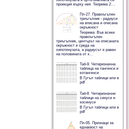
сем. Борджукови
проекция върху нея. Теорема 2:...
Пл-27. Правоъгълен
триъгълник - радиуси
на вписана и описана
окръжност
Теорема: Във всеки
правоъгълен
триъгълник, центърът на описаната
окръжност е среда на
хипотенузата, а радиусът е равен
на половината от х...
Таб-9. Четиризначна
таблица на тангенси и
котангенси
В Гугъл таблици или в
pdf
Таб-8. Четиризначни
таблици на синуси и
косинуси
В Гугъл таблици или в
pdf
Пл-05. Признаци за
еднаквост на