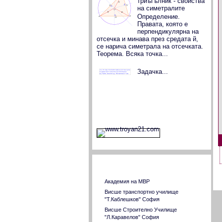
триъгълник - свойства
на симетралите
Определение.
Правата, която е
перпендикулярна на
отсечка и минава през средата й,
се нарича симетрала на отсечката.
Теорема. Всяка точка...
Задачка...
Страници на ВУЗ в страната
Академия на МВР
Висше транспортно училище
"Т.Каблешков" София
Висше Строително Училище
"Л.Каравелов" София