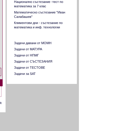
Национално състезание -тест по
математика за 7 клас
Математическо състезание "Иван
Салабашев"
Климентови дни - състезание по
математика и инф. технологии
Разнородни задачи
Задачи давани от МОМН
Задачи от МАТУРА
Задачи от НПМГ
Задачи от СЪСТЕЗАНИЯ
Задачи от ТЕСТОВЕ
Задачи за SAT
я