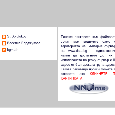
Сътрудници
Виж data.bg от чужбина
St.Bordjukov
Понеже линковете към файлове
сочат към видимите само 
Веселка Борджукова
територията на България сървъ
bgmath
на
www.data.bg
- единствени
начин да достигнете до тях
използването на proxy сървър с I
адрес от българската група адрес
Такова работещо прокси можете 
откриете ако
КЛИКНЕТЕ П
КАРТИНКАТА!
те: