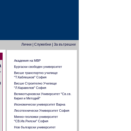
Лични
|
Служебни
|
За вътрешни
Задачи от прием във ВУЗ
Академия на МВР
а
Бургаски свободен университет
-
Висше транспортно училище
"Т.Каблешков" София
в
Висше Строително Училище
"Л.Каравелов" София
Великотърновски Университет "Св.св.
Кирил и Методий"
Икономически университет Варна
Лесотехнически Университет София
Минно-геоложки университет
"СВ.Ив.Рилски" София
Нов български университет