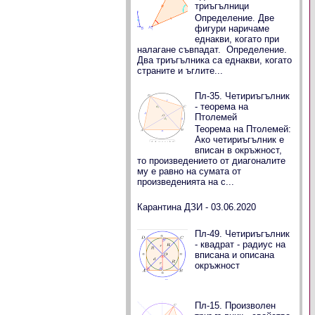
триъгълници
Определение. Две
фигури наричаме
еднакви, когато при
налагане съвпадат. Определение.
Два триъгълника са еднакви, когато
страните и ъглите...
Пл-35. Четириъгълник
- теорема на
Птолемей
Теорема на Птолемей:
Ако четириъгълник е
вписан в окръжност,
то произведението от диагоналите
му е равно на сумата от
произведенията на с...
Карантина ДЗИ - 03.06.2020
Пл-49. Четириъгълник
- квадрат - радиус на
вписана и описана
окръжност
Пл-15. Произволен