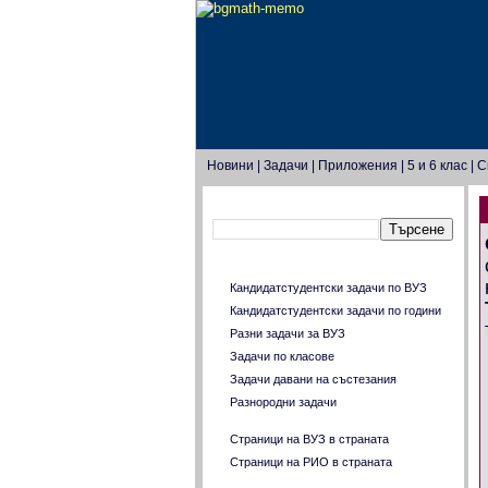
Новини
|
Задачи
|
Приложения
|
5 и 6 клас
|
С
Търсене в този блог
Главно меню
Кандидатстудентски задачи по ВУЗ
Кандидатстудентски задачи по години
Разни задачи за ВУЗ
Задачи по класове
Задачи давани на състезания
Разнородни задачи
Страници на ВУЗ в страната
Страници на РИО в страната