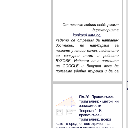
За целите на нашата страница
От няколко години поддържаме
директорията
konkursi.data.bg
,
където се стремим да направим
достъпни, по най-бързия за
нашите ученици начин, падналите
се конкурни теми в родните
ВУЗОВЕ. Надявам се с помощта
на GOOGLE и Blogspot вече да
ползваме удобно търачка и да са
възможни коментари към
падналите се теми. За
изминалото време много деца от
цялата страна преминаха през
Популярни публикации
файловете ни и доста от тях ни
Пл-26. Правоъгълен
писаха своите въпроси, на които
триъгълник - метрични
според компетентността си
зависимости
отговорихме. Дано с нашия
Теорема 1: В
ентусиазъм и вашите коментари
правоъгълен
триъгълник, всеки
достигнем до истината за
катет е средно-геометричен на
училищната ни математика!
хипотенузата и ортогоналната си