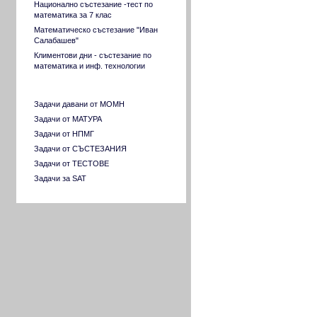
Национално състезание -тест по
математика за 7 клас
Математическо състезание "Иван
Салабашев"
Климентови дни - състезание по
математика и инф. технологии
Разнородни задачи
Задачи давани от МОМН
Задачи от МАТУРА
Задачи от НПМГ
Задачи от СЪСТЕЗАНИЯ
Задачи от ТЕСТОВЕ
Задачи за SAT