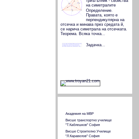
триъгълник - свойства
на симетралите
Определение.
Правата, която е
перпендикулярна на
отсечка и минава през средата й,
се нарича симетрала на отсечката.
Теорема. Всяка точка...
Задачка...
Страници на ВУЗ в страната
Академия на МВР
Висше транспортно училище
"Т.Каблешков" София
Висше Строително Училище
"Л.Каравелов" София