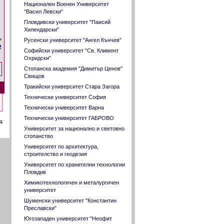
Национален Военен Университет
"Васил Левски"
Пловдивски университет "Паисий
Хилендарски"
,
Русенски университет "Ангел Кънчев"
е
Софийски университет "Св. Климент
Охридски"
Стопанска академия "Димитър Ценов"
Свищов
Тракийски университет Стара Загора
Технически университет София
Технически университет Варна
Технически университет ГАБРОВО
я
Университет за национално и световно
стопанство
Университет по архитектура,
строителство и геодезия
Университет по хранителни технологии
Пловдив
Химикотехнологичен и металургичен
университет
Шуменски университет "Константин
Преславски"
Югозападен университет "Неофит