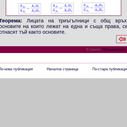
Теорема:
Лицата на триъгълници с общ връх
основите на които лежат на една и съща права, с
отнасят тъй както основите.
Етикети:
Планиметрия
По-нова публикация
Начална страница
По-стара публикаци