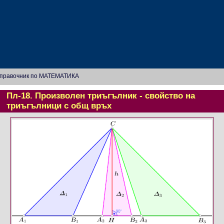
правочник по МАТЕМАТИКА
Пл-18. Произволен триъгълник - свойство на
триъгълници с общ връх