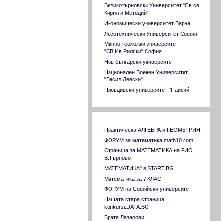
Великотърновски Университет "Св.св.
Кирил и Методий"
Икономически университет Варна
Лесотехнически Университет София
Минно-геоложки университет
"СВ.Ив.Рилски" София
Нов български университет
Национален Военен Университет
"Васил Левски"
Пловдивски университет "Паисий
Хилендарски"
Русенски университет "Ангел Кънчев"
Софийски университет "Св. Климент
Връзки към сходни страници
Охридски"
Практическа АЛГЕБРА и ГЕОМЕТРИЯ
Стопанска академия "Димитър Ценов"
ФОРУМ за математика math10.com
Свищов
Страница за МАТЕМАТИКА на РИО
Тракийски университет Стара Загора
В.Търново
Технически университет София
МАТЕМАТИКА" в START.BG
Технически университет Варна
Математика за 7 КЛАС
Технически университет ГАБРОВО
ФОРУМ на Софийски университет
Университет за национално и световно
Нашата стара страница
стопанство
konkursi.DATA.BG
Университет по архитектура,
Братя Лазарови
строителство и геодезия