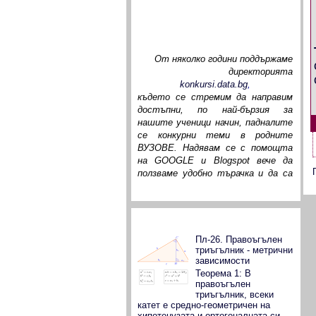
За целите на нашата страница
От няколко години поддържаме
директорията
konkursi.data.bg
,
където се стремим да направим
достъпни, по най-бързия за
нашите ученици начин, падналите
се конкурни теми в родните
ВУЗОВЕ. Надявам се с помощта
на GOOGLE и Blogspot вече да
ползваме удобно търачка и да са
възможни коментари към
падналите се теми. За
изминалото време много деца от
цялата страна преминаха през
Популярни публикации
файловете ни и доста от тях ни
Пл-26. Правоъгълен
писаха своите въпроси, на които
триъгълник - метрични
според компетентността си
зависимости
отговорихме. Дано с нашия
Теорема 1: В
ентусиазъм и вашите коментари
правоъгълен
достигнем до истината за
триъгълник, всеки
катет е средно-геометричен на
училищната ни математика!
хипотенузата и ортогоналната си