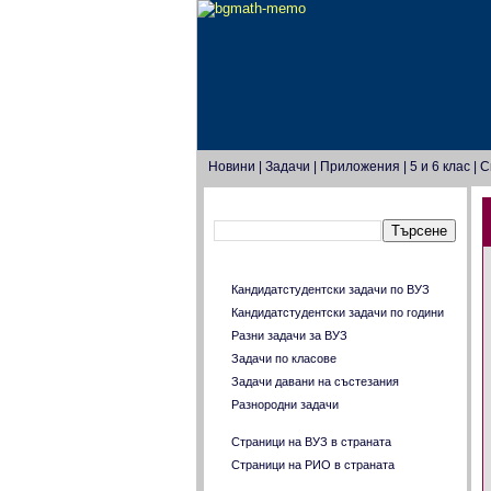
Новини
|
Задачи
|
Приложения
|
5 и 6 клас
|
С
Търсене в този блог
Главно меню
Кандидатстудентски задачи по ВУЗ
Кандидатстудентски задачи по години
Разни задачи за ВУЗ
Задачи по класове
Задачи давани на състезания
Разнородни задачи
Страници на ВУЗ в страната
Страници на РИО в страната