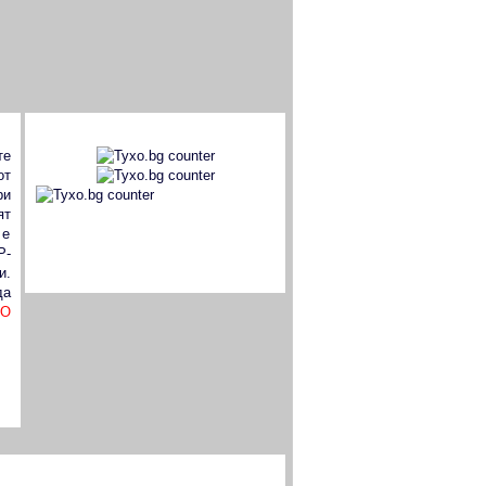
TYXO.BG
те
от
ри
ят
BG Web Counter
 е
P-
и.
да
О