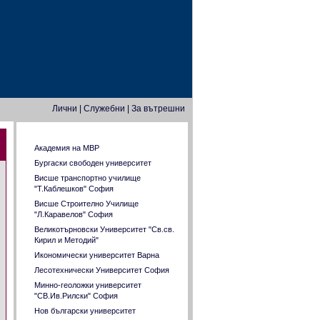
Лични
|
Служебни
|
За вътрешни
Задачи от прием във ВУЗ
Академия на МВР
Бургаски свободен университет
Висше транспортно училище
"Т.Каблешков" София
Висше Строително Училище
"Л.Каравелов" София
Великотърновски Университет "Св.св.
Кирил и Методий"
Икономически университет Варна
Лесотехнически Университет София
Минно-геоложки университет
"СВ.Ив.Рилски" София
Нов български университет