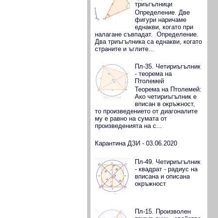
триъгълници
Определение. Две
фигури наричаме
еднакви, когато при
налагане съвпадат. Определение.
Два триъгълника са еднакви, когато
страните и ъглите...
Пл-35. Четириъгълник
- теорема на
Птолемей
Теорема на Птолемей:
Ако четириъгълник е
вписан в окръжност,
то произведението от диагоналите
му е равно на сумата от
произведенията на с...
Карантина ДЗИ - 03.06.2020
Пл-49. Четириъгълник
- квадрат - радиус на
вписана и описана
окръжност
Пл-15. Произволен