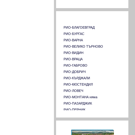
Университет по хранителни технологии
Пловдив
Страници на РИО в страната
Химикотехнологичен и металургичен
университет
Шуменски университет "Константин
РИО-БЛАГОЕВГРАД
Преславски"
РИО-БУРГАС
Югозападен университет "Неофит
РИО-ВАРНА
Рилски"- Благоевград
РИО-ВЕЛИКО ТЪРНОВО
Университет "Професор д-р Асен
РИО-ВИДИН
Златаров" - Бургас
РИО-ВРАЦА
Аграрен университет - Пловдив
РИО-ГАБРОВО
РИО-ДОБРИЧ
РИО-КЪРДЖАЛИ
РИО-КЮСТЕНДИЛ
РИО-ЛОВЕЧ
РИО-МОНТАНА няма
РИО-ПАЗАРДЖИК
РИО-ПЕРНИК
РИО-ПЛЕВЕН
РИО-ПЛОВДИВ
Форум
РИО-РАЗГРАД няма
РИО-РУСЕ