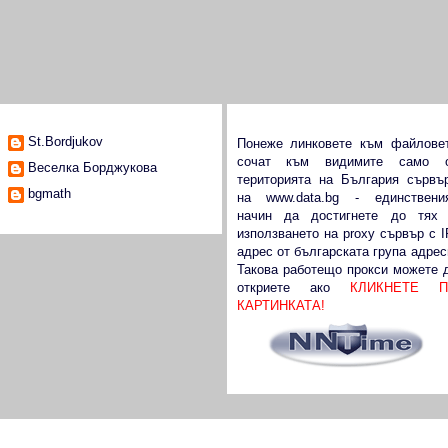
Сътрудници
Виж data.bg от чужбина
St.Bordjukov
Понеже линковете към файлове
сочат към видимите само 
Веселка Борджукова
територията на България сървъ
bgmath
на
www.data.bg
- единствени
начин да достигнете до тях
използването на proxy сървър с I
адрес от българската група адрес
Такова работещо прокси можете 
откриете ако
КЛИКНЕТЕ П
КАРТИНКАТА!
те: