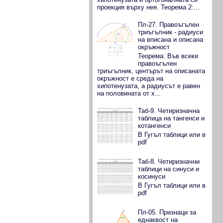
сем. Борджукови
проекция върху нея. Теорема 2:...
Пл-27. Правоъгълен
триъгълник - радиуси
на вписана и описана
окръжност
Теорема: Във всеки
правоъгълен
триъгълник, центърът на описаната
окръжност е среда на
хипотенузата, а радиусът е равен
на половината от х...
Таб-9. Четиризначна
таблица на тангенси и
котангенси
В Гугъл таблици или в
pdf
Таб-8. Четиризначни
таблици на синуси и
косинуси
В Гугъл таблици или в
pdf
Пл-05. Признаци за
еднаквост на