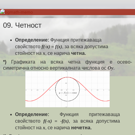
09. Четност
Определение:
Функция притежаваща
свойството
f(-x) = f(x)
, за всяка допустима
стойност на
x
, се нарича
четна.
*)
Графиката на всяка четна функция е осево-
симетрична относно вертикалната числова ос
Oy
.
Определение:
Функция притежаваща
свойството
f(-x) = -f(x)
, за всяка допустима
стойност на
x
, се нарича
нечетна.