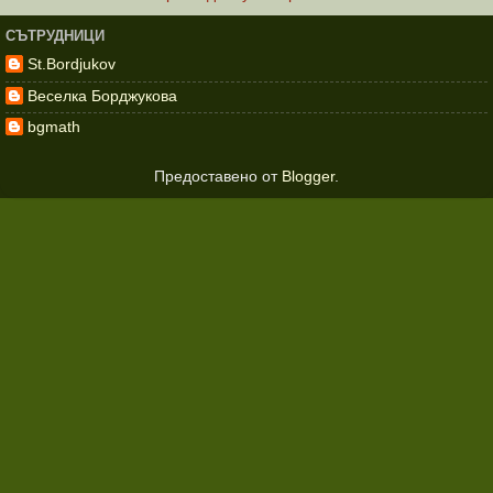
СЪТРУДНИЦИ
St.Bordjukov
Веселка Борджукова
bgmath
Предоставено от
Blogger
.